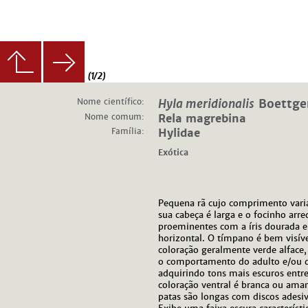
(1/2)
Nome científico:
Hyla meridionalis
Boettge
Nome comum:
Rela magrebina
Família:
Hylidae
Exótica
Pequena rã cujo comprimento varia
sua cabeça é larga e o focinho arr
proeminentes com a íris dourada e 
horizontal. O tímpano é bem visível
coloração geralmente verde alface
o comportamento do adulto e/ou d
adquirindo tons mais escuros entre
coloração ventral é branca ou amare
patas são longas com discos adesi