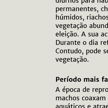
diurnos para hab
permanentes, ch
húmidos, riachos
vegetação abund
eleição. A sua a
Durante o dia r
Contudo, pode s
vegetação.
Período mais f
A época de repr
machos coaxam e
aquáticos e atra