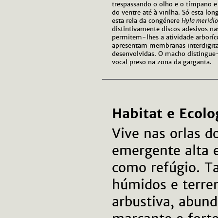
trespassando o olho e o tímpano 
do ventre até à virilha. Só esta l
esta rela da congénere
Hyla meridio
distintivamente discos adesivos n
permitem-lhes a atividade arboríco
apresentam membranas interdigita
desenvolvidas. O macho distingue
vocal preso na zona da garganta.
Habitat e Ecolo
Vive nas orlas d
emergente alta e
como refúgio. T
húmidos e terre
arbustiva, abund