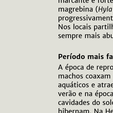
marcante e forte
magrebina (
Hyla
progressivament
Nos locais parti
sempre mais ab
Período mais f
A época de repr
machos coaxam e
aquáticos e atra
verão e na époc
cavidades do sol
hibernam. Na He