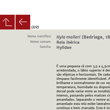
(2/2)
Nome científico:
Hyla molleri
(Bedriaga, 1
Nome comum:
Rela ibérica
Família:
Hylidae
É uma pequena rã com 3,5 a 4,5cm
arredondada, o lábio superior é de
são elípticas e horizontais. De ca
tímpano facilmente identificável. 
brilhante e normalmente de cor v
temperatura, humidade ou disposiç
dorsal pode variar entre as tonali
intenso, passando pelos matizes c
amarelados. Separando o ventre a
amarelado esta rela exibe lateral
contínua e bem marcada. Esta é vis