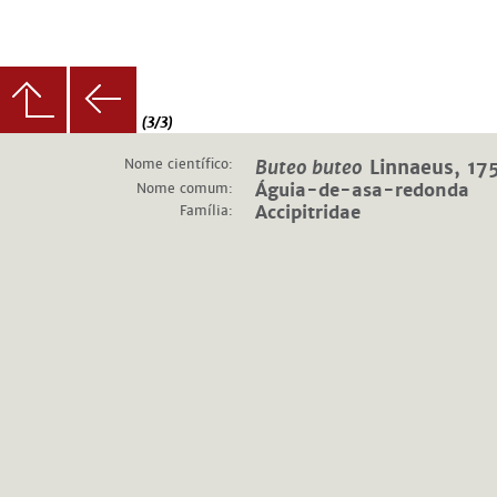
(3/3)
Nome científico:
Buteo buteo
Linnaeus, 17
Nome comum:
Águia-de-asa-redonda
Família:
Accipitridae