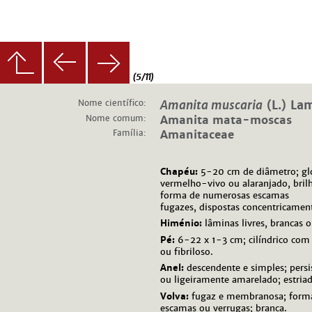
(5/11)
Nome científico:
Amanita muscaria
(L.) La
Nome comum:
Amanita mata-moscas
Família:
Amanitaceae
Chapéu:
5-20 cm de diâmetro; gl
vermelho-vivo ou alaranjado, brilh
forma de numerosas escamas
fugazes, dispostas concentricamen
Himénio:
lâminas livres, brancas 
Pé:
6-22 x 1-3 cm; cilíndrico com 
ou fibriloso.
Anel:
descendente e simples; pers
ou ligeiramente amarelado; estri
Volva:
fugaz e membranosa; forma
escamas ou verrugas; branca.