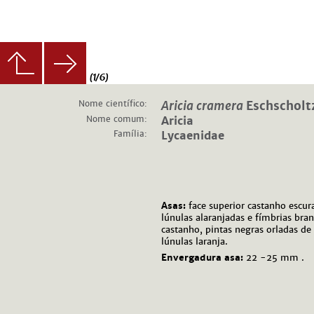
(1/6)
Nome científico:
Aricia cramera
Eschscholt
Nome comum:
Aricia
Família:
Lycaenidae
Asas:
face superior castanho escu
lúnulas alaranjadas e fímbrias bran
castanho, pintas negras orladas d
lúnulas laranja.
Envergadura asa:
22 -25 mm .