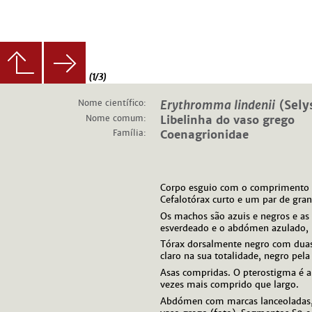
(1/3)
Nome científico:
Erythromma lindenii
(Sely
Nome comum:
Libelinha do vaso grego
Família:
Coenagrionidae
Corpo esguio com o comprimento 
Cefalotórax curto e um par de gra
Os machos são azuis e negros e as
esverdeado e o abdómen azulado, n
Tórax dorsalmente negro com duas 
claro na sua totalidade, negro pela
Asas compridas. O pterostigma é a
vezes mais comprido que largo.
Abdómen com marcas lanceoladas