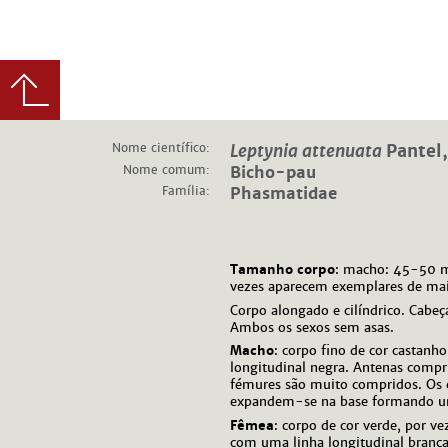
Nome científico:
Leptynia attenuata
Pantel
Nome comum:
Bicho-pau
Família:
Phasmatidae
Tamanho corpo
: macho: 45-50 
vezes aparecem exemplares de ma
Corpo alongado e cilíndrico. Cabeç
Ambos os sexos sem asas.
Macho
: corpo fino de cor castanh
longitudinal negra. Antenas compri
fémures são muito compridos. Os c
expandem-se na base formando u
Fêmea
: corpo de cor verde, por v
com uma linha longitudinal branc