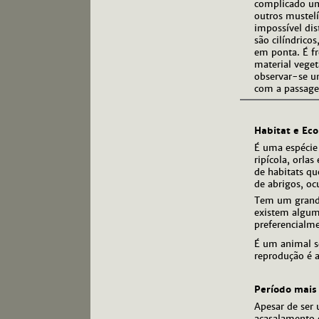
complicado um
outros mustelí
impossível dis
são cilíndrico
em ponta. É fr
material vege
observar-se u
com a passag
Habitat e Eco
É uma espécie 
ripícola, orla
de habitats qu
de abrigos, oc
Tem um grande 
existem algum
preferencialm
É um animal so
reprodução é a
Período mais
Apesar de ser 
acasalamento 