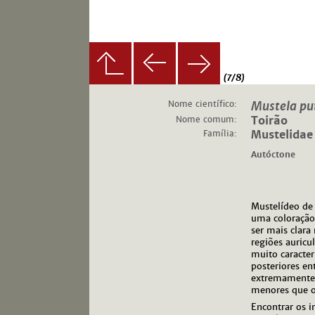
(7/8)
Nome científico:
Mustela pu
Nome comum:
Toirão
Família:
Mustelidae
Autóctone
Mustelídeo de 
uma coloração
ser mais clara
regiões auric
muito caracter
posteriores e
extremamente
menores que 
Encontrar os i