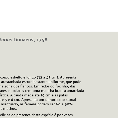
torius
Linnaeus, 1758
corpo esbelto e longo (32 a 45 cm). Apresenta
 acastanhada escura bastante uniforme, que pode
 na zona dos flancos. Em redor do focinho, das
ulares e oculares tem uma mancha branca amarelada
ística. A cauda mede até 19 cm e as patas
ntre 5 e 6 cm. Apresenta um dimorfismo sexual
 acentuado, as fêmeas podem ser 60 a 90%
os machos.
ndícios de presença desta espécie é por vezes