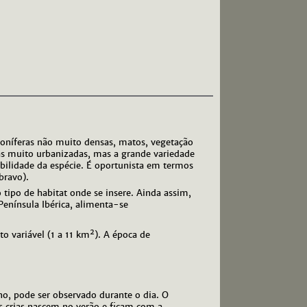
coníferas não muito densas, matos, vegetação
nas muito urbanizadas, mas a grande variedade
bilidade da espécie. É oportunista em termos
bravo).
 tipo de habitat onde se insere. Ainda assim,
enínsula Ibérica, alimenta-se
2
o variável (1 a 11 km
). A época de
o, pode ser observado durante o dia. O
s crias nascem no verão e ficam com a