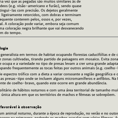
a vez que as pegadas são muitos similares às de
deos (e.g. visão-americano e furão), sendo quase
tingui-las com precisão. Os dejetos geralmente
s, ligeiramente retorcidos, com dobras e terminam
equente conterem pelos, ossos e, por vezes,
tal. A coloração pode variar, embora seja comum
ma coloração negra brilhante que vai desvanecendo
em do tempo.
logia
generalista em termos de habitat ocupando florestas caducifólias e de 
s e zonas cultivadas, tirando partido de paisagens em mosaico. Evita zo
e ocupa e a variedade no tipo de presas levam a crer uma grande adapta
upando frequentemente as tocas feitas por outros animais (e.g. coelho-
espectro trófico com a dieta a variar consoante a região geográfica e o
as presas-tipo onde se incluem alguns micromamíferos e anfíbios. Na P
ente de coelho-bravo, quando este ocorre em grande abundância.
litário de hábitos noturnos e com uma área territorial de tamanho muit
 única altura em que os territórios de machos e fêmeas se sobrepõem.
 favorável à observação
um animal noturno, durante a época de reprodução, no verão e no outon
ocorre na primavera, podendo os machos acasalar com várias fêmeas. A