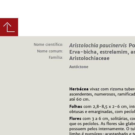
Nome científico:
Aristolochia paucinervis
Po
Nome comum:
Erva-bicha, estrelamim, ar
Família:
Aristolochiaceae
Autóctone
Herbácea
vivaz com rizoma tubero
ascendentes, numerosos, ramificad
até 60 cm.
Folhas
com 2,8-8,5 x 2-6 cm, inte
obtusas e emarginadas, com pecío
Flores
com 3 a 6 cm, solitárias, c
que os pecíolos. As flores são gla
possuem pelos internamente. O tub
limbo é purpúreo-acastanhado e t