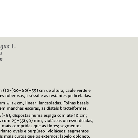
ngua
L.
a
e
 (10-)20-60(-55) cm de altura; caule verde e
es tuberosas, 1 séssil e as restantes pediceladas.
m 5-13 cm, linear-lanceoladas. Folhas basais
em manchas escuras, as distais bracteiformes.
(-8), dispostas numa espiga com até 10 cm;
ais com 25-35(40) mm, violáceas ou esverdeadas,
u mais compridas que as flores; segmentos
erianto ovais e purpúreo-violáceos; segmentos
ais mais curtos que os externos; labelo oblongo,