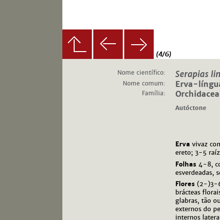
(4/6)
Nome científico:
Serapias li
Nome comum:
Erva-língu
Família:
Orchidacea
Autóctone
Erva
vivaz com
ereto; 3-5 raíz
Folhas
4-8, co
esverdeadas, s
Flores
(2-)3-6
brácteas flor
glabras, tão o
externos do p
internos later