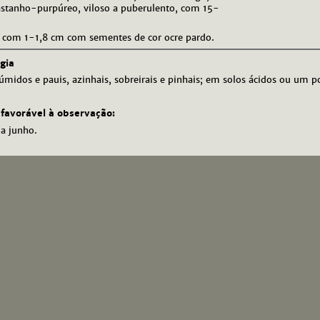
astanho-purpúreo, viloso a puberulento, com 15-
 com 1-1,8 cm com sementes de cor ocre pardo.
gia
midos e pauis, azinhais, sobreirais e pinhais; em solos ácidos ou um p
favorável à observação:
 a junho.