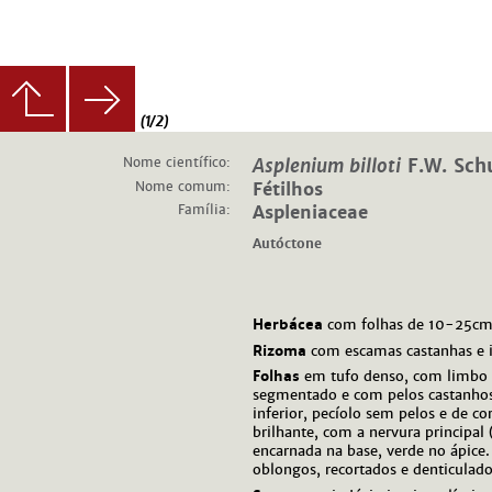
(1/2)
Nome científico:
Asplenium billoti
F.W. Sch
Nome comum:
Fétilhos
Família:
Aspleniaceae
Autóctone
Herbácea
com folhas de 10-25cm
Rizoma
com escamas castanhas e i
Folhas
em tufo denso, com limbo 
segmentado e com pelos castanhos
inferior, pecíolo sem pelos e de 
brilhante, com a nervura principal 
encarnada na base, verde no ápice
oblongos, recortados e denticulado