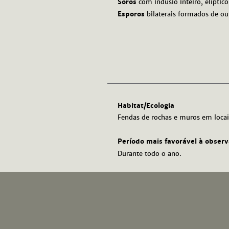
Soros
com indúsio inteiro, elíptico
Esporos
bilaterais formados de ou
Habitat/Ecologia
Fendas de rochas e muros em loca
Período mais favorável à obser
Durante todo o ano.