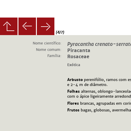
(4/7)
Nome científico:
Pyracantha crenato-serra
Nome comum:
Piracanta
Família:
Rosaceae
Exótica
Arbusto
perenifólio, ramos com e
e 2-4 m de diâmetro.
Folhas
alternas, oblongo-lanceol
com o ápice ligeiramente arredond
Flores
brancas, agrupadas em cor
Frutos
bagas, globosas, avermelha