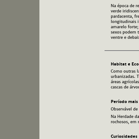
Na época de r
verde iridisce
pardacenta, f
longitudinais 
amarelo forte
sexos podem te
ventre e debai
Habitat e Eco
Como outras l
urbanizadas. T
áreas agrícola
cascas de árvor
Período mais
Observável de
Na Herdade da 
rochosos, em m
Curiosidades