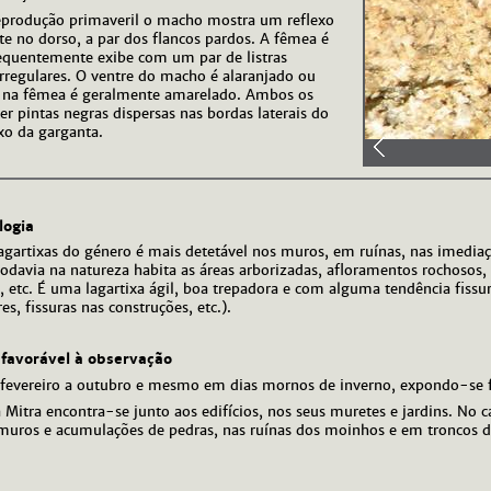
eprodução primaveril o macho mostra um reflexo
nte no dorso, a par dos flancos pardos. A fêmea é
requentemente exibe com um par de listras
irregulares. O ventre do macho é alaranjado ou
; na fêmea é geralmente amarelado. Ambos os
r pintas negras dispersas nas bordas laterais do
xo da garganta.
logia
agartixas do género é mais detetável nos muros, em ruínas, nas imedi
odavia na natureza habita as áreas arborizadas, afloramentos rochosos, 
s, etc. É uma lagartixa ágil, boa trepadora e com alguma tendência fissur
es, fissuras nas construções, etc.).
 favorável à observação
 fevereiro a outubro e mesmo em dias mornos de inverno, expondo-se fo
Mitra encontra-se junto aos edifícios, nos seus muretes e jardins. No 
uros e acumulações de pedras, nas ruínas dos moinhos e em troncos de 