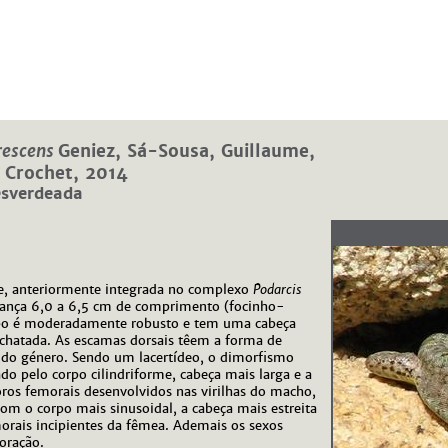
irescens
Geniez, Sá-Sousa, Guillaume,
& Crochet, 2014
esverdeada
te, anteriormente integrada no complexo
Podarcis
cança 6,0 a 6,5 cm de comprimento (focinho-
rpo é moderadamente robusto e tem uma cabeça
achatada. As escamas dorsais têem a forma de
s do género. Sendo um lacertídeo, o dimorfismo
do pelo corpo cilindriforme, cabeça mais larga e a
ros femorais desenvolvidos nas virilhas do macho,
om o corpo mais sinusoidal, a cabeça mais estreita
orais incipientes da fêmea. Ademais os sexos
oração.