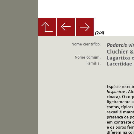
(2/4)
Nome científico:
Podarcis v
Cluchier 
Nome comum:
Lagartixa 
Família:
Lacertidae
Espécie recen
hispanicus
. Al
cloaca). O co
ligeiramente 
contas, típica
sexual é marca
presença de po
em contraste c
e os poros fem
diferem na col