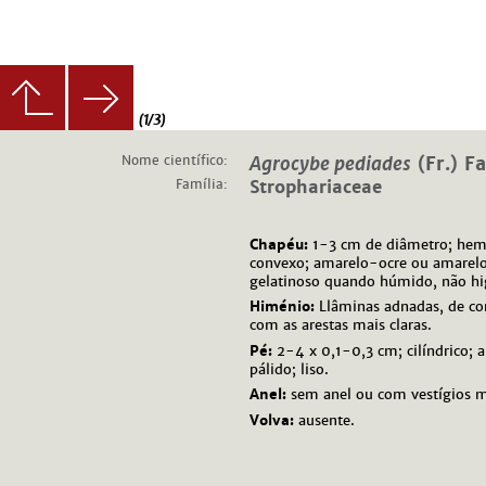
(1/3)
Nome científico:
Agrocybe pediades
(Fr.) F
Família:
Strophariaceae
Chapéu:
1-3 cm de diâmetro; hemi
convexo; amarelo-ocre ou amarelo-
gelatinoso quando húmido, não hig
Himénio:
Llâminas adnadas, de co
com as arestas mais claras.
Pé:
2-4 x 0,1-0,3 cm; cilíndrico;
pálido; liso.
Anel:
sem anel ou com vestígios m
Volva:
ausente.