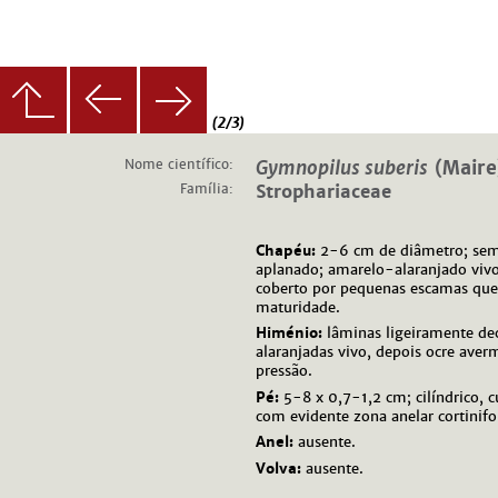
(2/3)
Nome científico:
Gymnopilus suberis
(Maire
Família:
Strophariaceae
Chapéu:
2-6 cm de diâmetro; sem
aplanado; amarelo-alaranjado vivo
coberto por pequenas escamas qu
maturidade.
Himénio:
lâminas ligeiramente de
alaranjadas vivo, depois ocre ave
pressão.
Pé:
5-8 x 0,7-1,2 cm; cilíndrico, 
com evidente zona anelar cortini
Anel:
ausente.
Volva:
ausente.