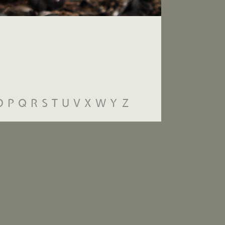
O
P
Q
R
S
T
U
V
X
W
Y
Z