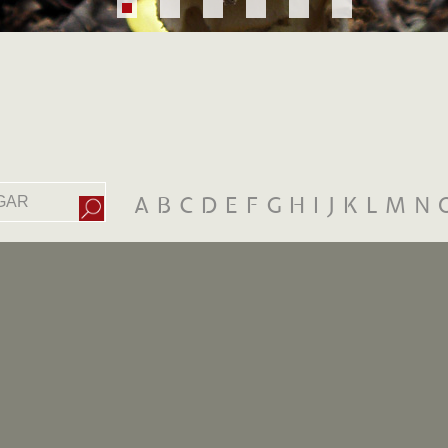
A
B
C
D
E
F
G
H
I
J
K
L
M
N