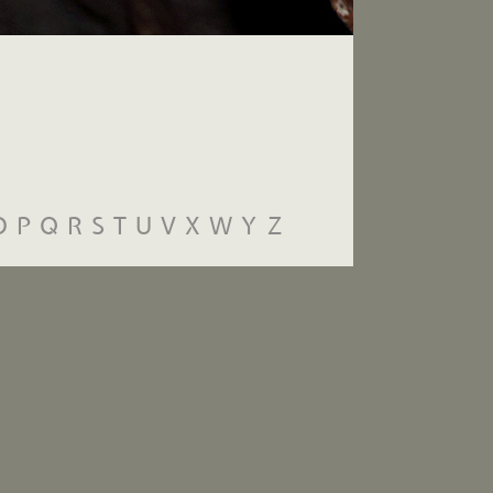
O
P
Q
R
S
T
U
V
X
W
Y
Z