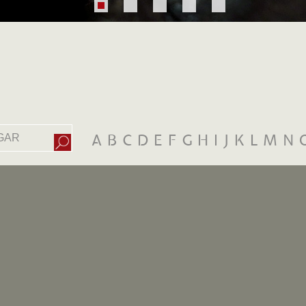
A
B
C
D
E
F
G
H
I
J
K
L
M
N