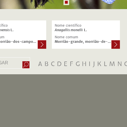
ífico
Nome científico
rvensis
L.
Anagallis monelli
L.
um
Nome comum
Morrião, morrião-dos-campos, erva-do-garrotilho
Morrião-grande, morrião-de-folha-estreita ou morrião-perene
A
B
C
D
E
F
G
H
I
J
K
L
M
N