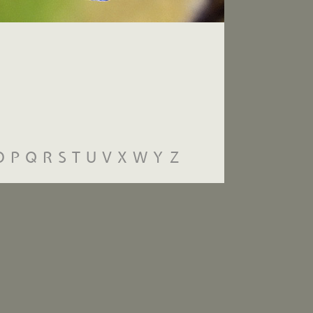
O
P
Q
R
S
T
U
V
X
W
Y
Z