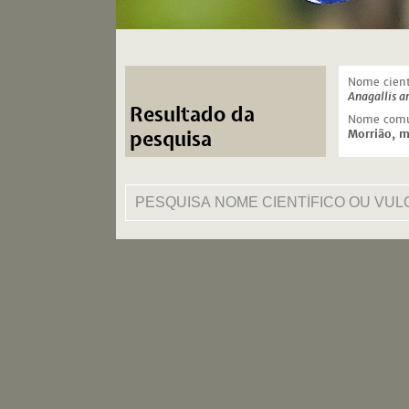
Nome cient
Anagallis a
Resultado da
Nome com
pesquisa