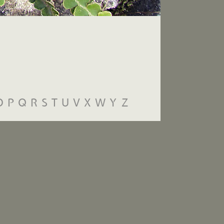
O
P
Q
R
S
T
U
V
X
W
Y
Z