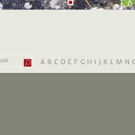
A
B
C
D
E
F
G
H
I
J
K
L
M
N