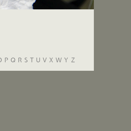
O
P
Q
R
S
T
U
V
X
W
Y
Z