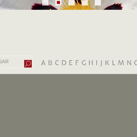
A
B
C
D
E
F
G
H
I
J
K
L
M
N