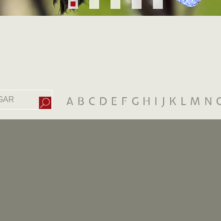
A
B
C
D
E
F
G
H
I
J
K
L
M
N