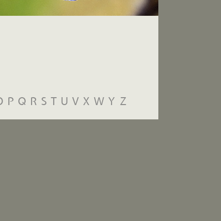
O
P
Q
R
S
T
U
V
X
W
Y
Z