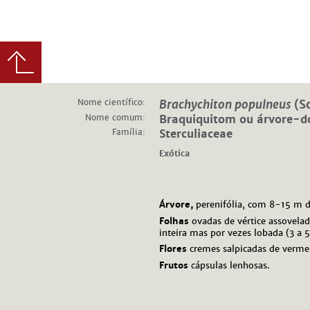
Nome científico:
Brachychiton populneus
(S
Nome comum:
Braquiquitom ou árvore-d
Família:
Sterculiaceae
Exótica
Árvore,
perenifólia, com 8-15 m 
Folhas
ovadas de vértice assovela
inteira mas por vezes lobada (3 a 5
Flores
cremes salpicadas de verme
Frutos
cápsulas lenhosas.