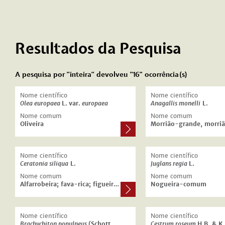
Resultados da Pesquisa
A pesquisa por "inteira" devolveu "16" ocorrência(s)
Nome científico
Nome científico
Olea europaea
L.
var.
europaea
Anagallis monelli
L.
Nome comum
Nome comum
Oliveira
Nome científico
Nome científico
Ceratonia siliqua
L.
Juglans regia
L.
Nome comum
Nome comum
Alfarrobeira; fava-rica; figueira-do-egipto.
Nogueira-comum
Nome científico
Nome científico
Brachychiton populneus
(Schott & Endl.) R. Br.
Cestrum roseum
H.B. & K.