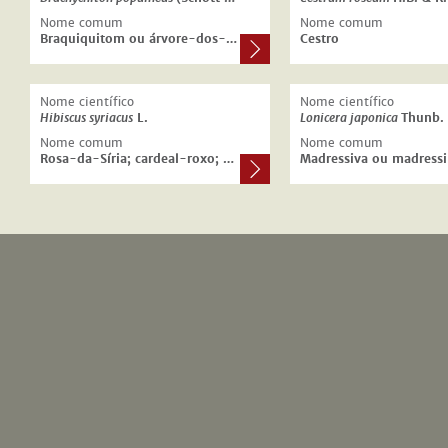
Nome comum
Nome comum
Braquiquitom ou árvore-dos-barquinhos.
Cestro
Nome científico
Nome científico
Hibiscus syriacus
L.
Lonicera japonica
Thunb.
Nome comum
Nome comum
Rosa-da-Síria; cardeal-roxo; malva-arbórea.