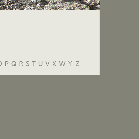
O
P
Q
R
S
T
U
V
X
W
Y
Z