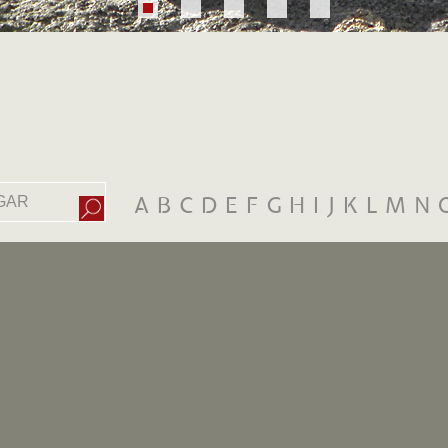
A
B
C
D
E
F
G
H
I
J
K
L
M
N