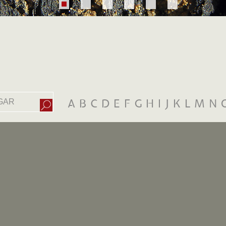
A
B
C
D
E
F
G
H
I
J
K
L
M
N