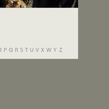
O
P
Q
R
S
T
U
V
X
W
Y
Z