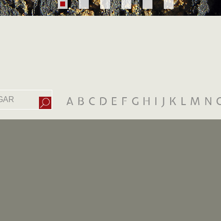
A
B
C
D
E
F
G
H
I
J
K
L
M
N