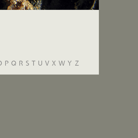
O
P
Q
R
S
T
U
V
X
W
Y
Z