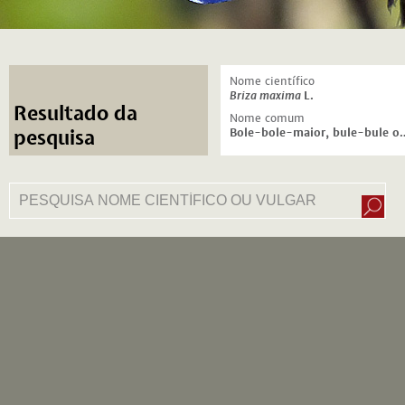
Nome científico
Briza maxima
L.
Resultado da
Nome comum
Bole-bole-maior, bule
pesquisa