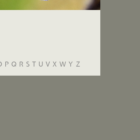
O
P
Q
R
S
T
U
V
X
W
Y
Z