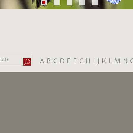
A
B
C
D
E
F
G
H
I
J
K
L
M
N