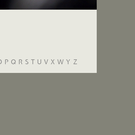
O
P
Q
R
S
T
U
V
X
W
Y
Z