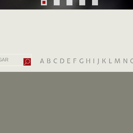
A
B
C
D
E
F
G
H
I
J
K
L
M
N