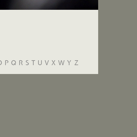
O
P
Q
R
S
T
U
V
X
W
Y
Z