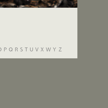
O
P
Q
R
S
T
U
V
X
W
Y
Z