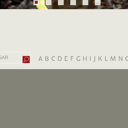
A
B
C
D
E
F
G
H
I
J
K
L
M
N