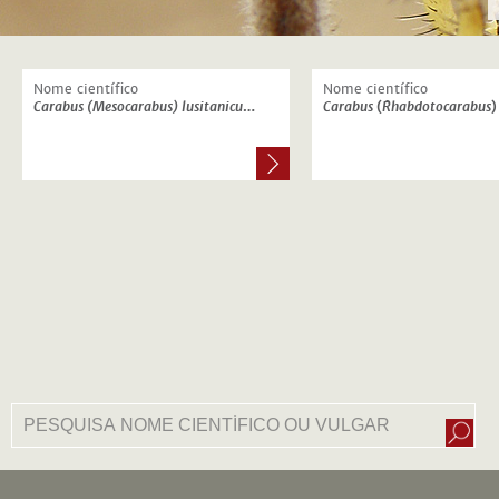
Nome científico
Nome científico
Carabus (Mesocarabus) lusitanicus latus
Dejean, 1826
Carabus
(
Rhabdotocarabus
)
m