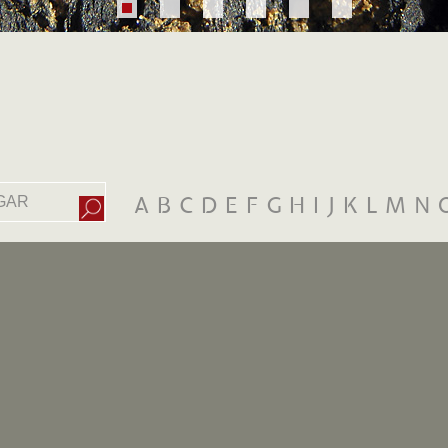
A
B
C
D
E
F
G
H
I
J
K
L
M
N