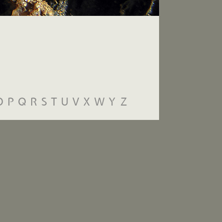
O
P
Q
R
S
T
U
V
X
W
Y
Z