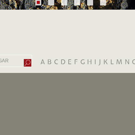
A
B
C
D
E
F
G
H
I
J
K
L
M
N