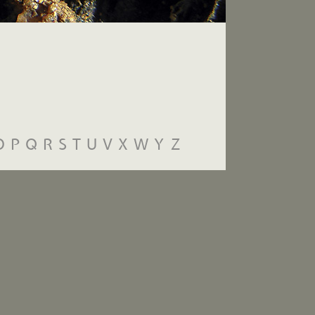
O
P
Q
R
S
T
U
V
X
W
Y
Z