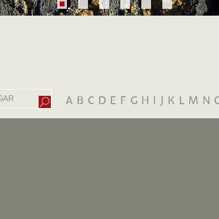
A
B
C
D
E
F
G
H
I
J
K
L
M
N