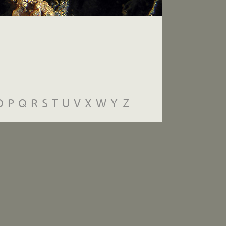
O
P
Q
R
S
T
U
V
X
W
Y
Z