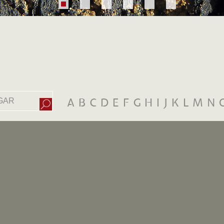
A
B
C
D
E
F
G
H
I
J
K
L
M
N