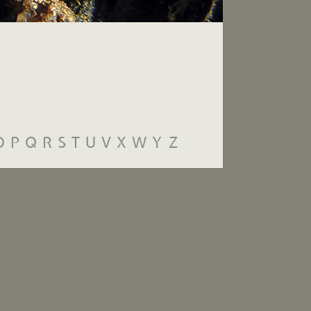
O
P
Q
R
S
T
U
V
X
W
Y
Z