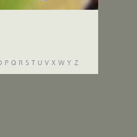
O
P
Q
R
S
T
U
V
X
W
Y
Z