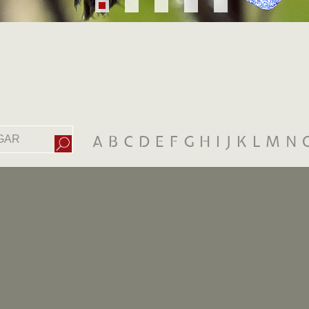
A
B
C
D
E
F
G
H
I
J
K
L
M
N