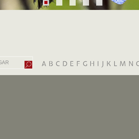
A
B
C
D
E
F
G
H
I
J
K
L
M
N