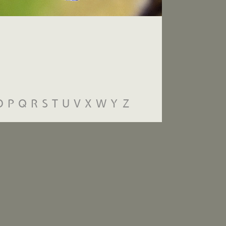
O
P
Q
R
S
T
U
V
X
W
Y
Z