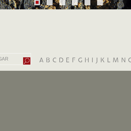
A
B
C
D
E
F
G
H
I
J
K
L
M
N