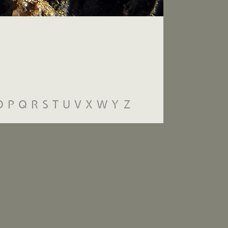
O
P
Q
R
S
T
U
V
X
W
Y
Z