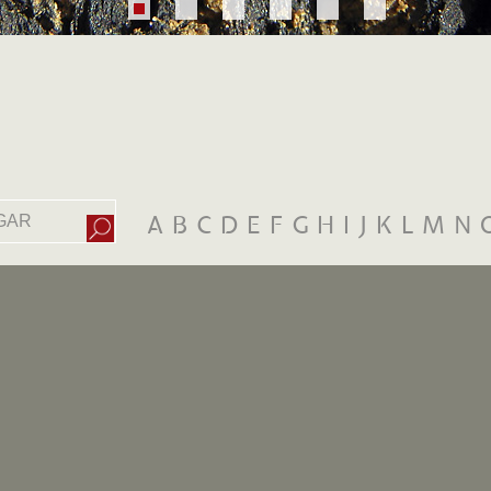
A
B
C
D
E
F
G
H
I
J
K
L
M
N