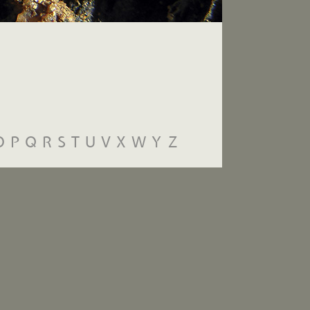
O
P
Q
R
S
T
U
V
X
W
Y
Z