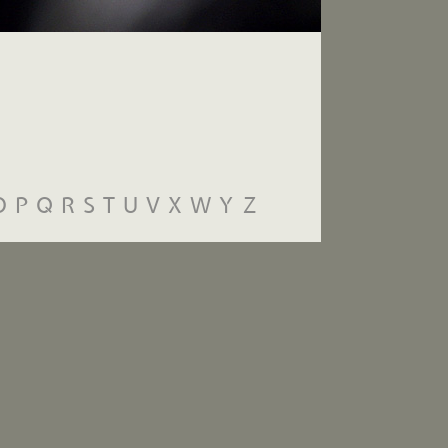
O
P
Q
R
S
T
U
V
X
W
Y
Z