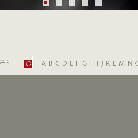
A
B
C
D
E
F
G
H
I
J
K
L
M
N