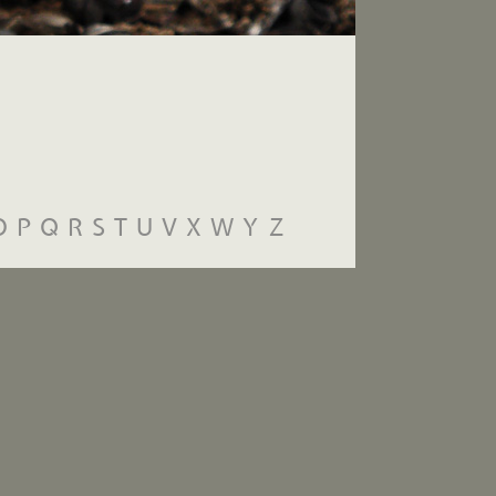
O
P
Q
R
S
T
U
V
X
W
Y
Z