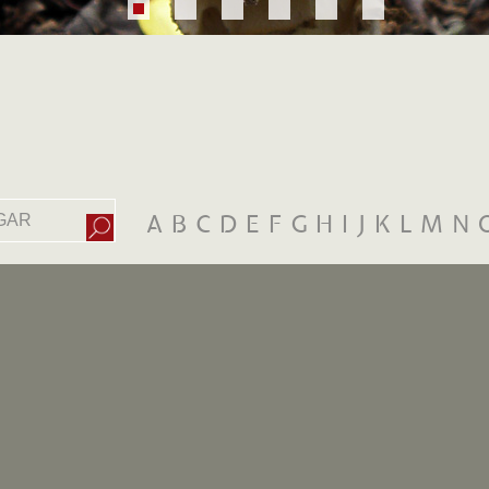
A
B
C
D
E
F
G
H
I
J
K
L
M
N