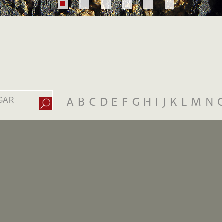
A
B
C
D
E
F
G
H
I
J
K
L
M
N