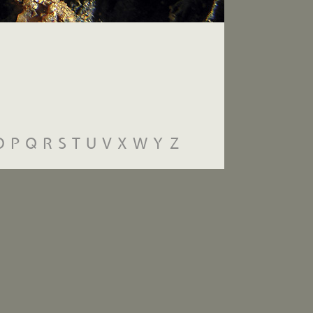
O
P
Q
R
S
T
U
V
X
W
Y
Z