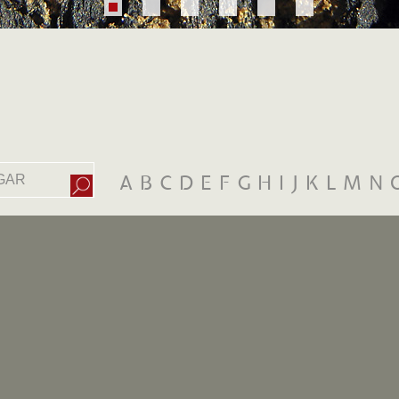
A
B
C
D
E
F
G
H
I
J
K
L
M
N