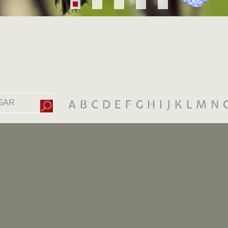
A
B
C
D
E
F
G
H
I
J
K
L
M
N