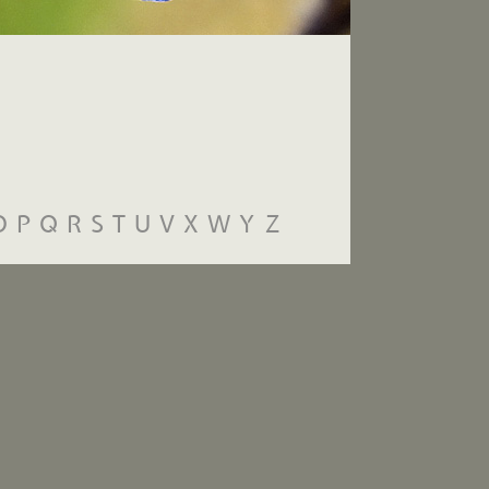
O
P
Q
R
S
T
U
V
X
W
Y
Z