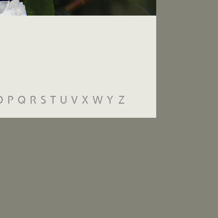
O
P
Q
R
S
T
U
V
X
W
Y
Z