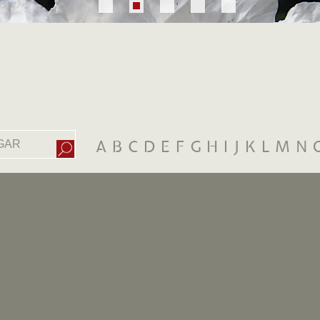
A
B
C
D
E
F
G
H
I
J
K
L
M
N