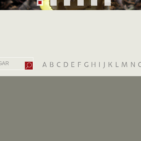
A
B
C
D
E
F
G
H
I
J
K
L
M
N