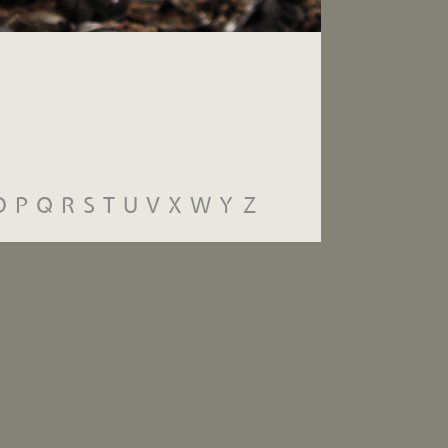
O
P
Q
R
S
T
U
V
X
W
Y
Z