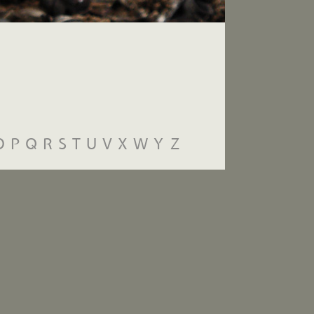
O
P
Q
R
S
T
U
V
X
W
Y
Z