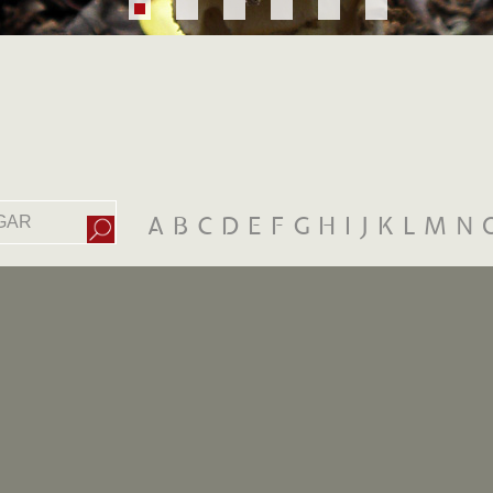
A
B
C
D
E
F
G
H
I
J
K
L
M
N