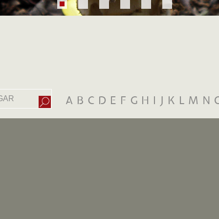
A
B
C
D
E
F
G
H
I
J
K
L
M
N