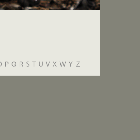
O
P
Q
R
S
T
U
V
X
W
Y
Z